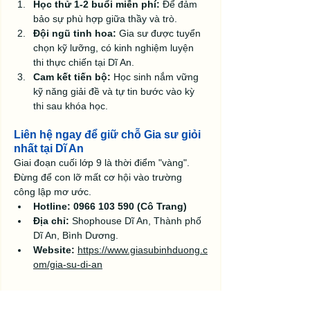
Học thử 1-2 buổi miễn phí:
 Để đảm 
bảo sự phù hợp giữa thầy và trò.
Đội ngũ tinh hoa:
 Gia sư được tuyển 
chọn kỹ lưỡng, có kinh nghiệm luyện 
thi thực chiến tại Dĩ An.
Cam kết tiến bộ:
 Học sinh nắm vững 
kỹ năng giải đề và tự tin bước vào kỳ 
thi sau khóa học.
Liên hệ ngay để giữ chỗ Gia sư giỏi 
nhất tại Dĩ An
Giai đoạn cuối lớp 9 là thời điểm "vàng". 
Đừng để con lỡ mất cơ hội vào trường 
công lập mơ ước.
Hotline:
0966 103 590 (Cô Trang)
Địa chỉ:
 Shophouse Dĩ An, Thành phố 
Dĩ An, Bình Dương.
Website:
https://www.giasubinhduong.c
om/gia-su-di-an