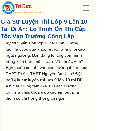
Trí Đức
TRUNG TÂM GIA SƯ DẠY KÈM
Gia Sư Luyện Thi Lớp 9 Lên 10
Tại Dĩ An: Lộ Trình Ôn Thi Cấp
Tốc Vào Trường Công Lập
Kỳ thi tuyển sinh lớp 10 tại Bình Dương 
luôn là cuộc đua khốc liệt với tỷ lệ chọi cao 
ngất ngưỡng. Bạn đang lo lắng con mình 
hổng kiến thức môn Toán, Văn hoặc Anh? 
Bạn muốn con đỗ vào các trường điểm như 
THPT Dĩ An, THPT Nguyễn An Ninh? Đội 
ngũ
gia sư luyện thi lớp 9 lên 10
 tại Dĩ 
An
 của Trung tâm Gia sư Bình Dương 
chính là chìa khóa giúp các em bứt phá 
điểm số chỉ trong thời gian ngắn.