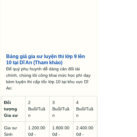
Bảng giá gia sư luyện thi lớp 9 lên 
10 tại Dĩ An (Tham khảo)
Để quý phụ huynh dễ dàng cân đối tài 
chính, chúng tôi công khai mức học phí dạy 
kèm luyện thi cấp tốc lớp 10 tại khu vực Dĩ 
An:
Đối 
2 
3 
4 
tượng 
Buổi/Tuầ
Buổi/Tuầ
Buổi/Tuầ
Gia sư
n
n
n
Gia sư 
1.200.00
1.800.00
2.400.00
Sinh 
0đ - 
0đ - 
0đ - 