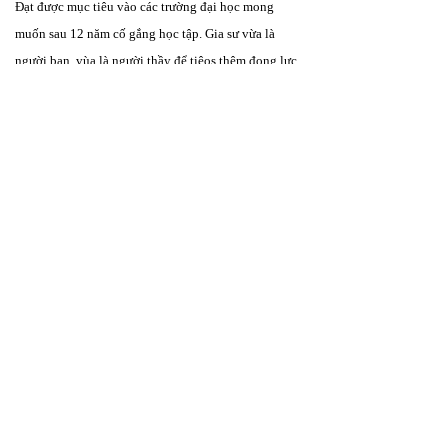
Đạt được mục tiêu vào các trường đại học mong
muốn sau 12 năm cố gắng học tập. Gia sư vừa là
người bạn, vùa là người thầy để tiêos thêm đọng lực
giúp bé đạt được mục tiêu và nguyện vọng mơ ước
6. Gia sư Tiếng
anh
Gia sư kèm tiếng anh giao tiếp, ôn thi chứng chỉ
ngoại ngữ như Ielts, Toiec, Cambridge : stater, mover,
flyer,pet ket.... và đi định cư nước nggoài
THÔNG TIN LIÊN HỆ
​HOTLINE TƯ VẤN 24/7
Gọi:
0966 103 590
(Cô Trang)
PHỤ TRÁCH LỚP
Gọi:
0966 103 590
(Cô Trang)
© 2026 Gia Sư Bình Dương . Bản quyền thuộc về
© 2010–2026 Trung Tâm Gia Sư Bình Dương & Hồ Chí Minh·
giasubinhduong.com
Học thử miễn phí buổi đầu tiên