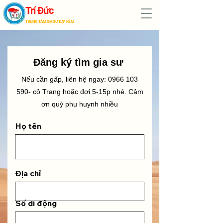
Trí Đức
TRUNG TÂM GIA SƯ DẠY KÈM
​Đăng ký tìm gia sư
Nếu cần gấp, liên hệ ngay:
0966 103
590
- cô Trang hoặc đợi 5-15p nhé. Cảm
ơn quý phụ huynh nhiều
Họ tên
Địa chỉ
Số di động