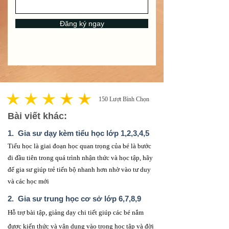
Đăng ký ngay
150
Lượt Bình Chọn
average rating is 3 out of 5, based on 150 votes, Lượt Bình Chọn
Bài viết khác:
1. ​ Gia sư dạy kèm tiểu học lớp 1,2,3,4,5
​Tiểu học là giai đoạn học quan trọng của bé là bước
đi đầu tiên trong quá trình nhận thức và học tập, hãy
để gia sư giúp trẻ tiến bộ nhanh hơn nhờ vào tư duy
và các học mới​
2. Gia sư trung học cơ sở lớp 6,7,8,9
Hỗ trợ bài tập, giảng dạy chi tiết giúp các bé nắm
được kiến thức và vận dụng vào trong học tập và đời