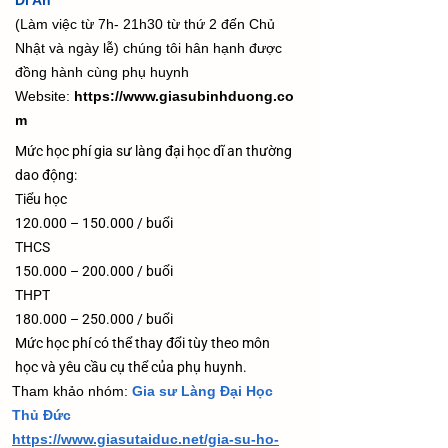
Dĩ An
(Làm việc từ 7h- 21h30 từ thứ 2 đến Chủ
Nhật và ngày lễ) chúng tôi hân hạnh được
đồng hành cùng phụ huynh
Website:
https://www.giasubinhduong.co
m
Mức học phí gia sư làng đại học dĩ an thường
dao động:
Tiểu học
120.000 – 150.000 / buổi
THCS
150.000 – 200.000 / buổi
THPT
180.000 – 250.000 / buổi
Mức học phí có thể thay đổi tùy theo môn
học và yêu cầu cụ thể của phụ huynh.
​Tham khảo nhóm:
Gia sư Làng Đại Học
Thủ Đức
https://www.giasutaiduc.net/gia-su-ho-