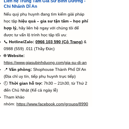
Liên hệ Trung Tâm Gia Sư Bình Dương -
Chi Nhánh Dĩ An
Nếu quý phụ huynh đang tìm kiếm giải pháp
học tập
hiệu quả – gia sư tận tâm – học phí
hợp lý,
hãy liên hệ ngay với chúng tôi để
được tư vấn lộ trình học tập tối ưu:
📞
Hotline/Zalo:
0966 103 590 (Cô Trang)
&
0988 (559) .011
(Thầy Đức)
🌐
Website:
https://www.giasubinhduong.com/gia-su-di-an
📍
Văn phòng:
Shophouse Thành Phố Dĩ An
(Địa chỉ uy tín, tiếp phụ huynh trực tiếp)
🕘
Thời gian hỗ trợ:
7h30 – 21h30, từ Thứ 2
đến Chủ Nhật (Kể cả ngày lễ)
​Tham khảo
nhóm:
https://www.facebook.com/groups/8990
83919613121
Câu Hỏi Thường Gặp Khi Tìm Gia Sư Làng