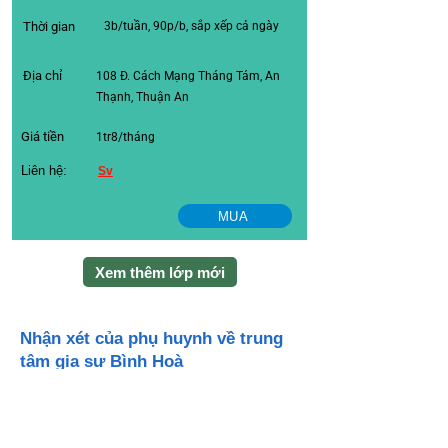
Thời gian
3b/tuần, 90p/b, sắp xếp cả ngày
Địa chỉ
108 Đ. Cách Mạng Tháng Tám, An
Thạnh, Thuận An
Giá tiền
1tr8/tháng
Liên hệ:
Sv
MUA
Xem thêm lớp mới
Nhận xét của phụ huynh về trung
tâm gia sư Bình Hoà