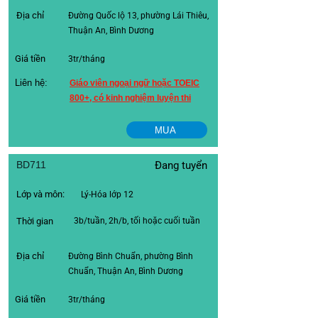
Địa chỉ
Đường Quốc lộ 13, phường Lái Thiêu,
Thuận An, Bình Dương
Giá tiền
3tr/tháng
Liên hệ:
Giáo viên ngoại ngữ hoặc TOEIC
800+, có kinh nghiệm luyện thi
MUA
BD711
Đang tuyển
Lớp và môn:
Lý-Hóa lớp 12
Thời gian
3b/tuần, 2h/b, tối hoặc cuối tuần
Địa chỉ
Đường Bình Chuẩn, phường Bình
Chuẩn, Thuận An, Bình Dương
Giá tiền
3tr/tháng