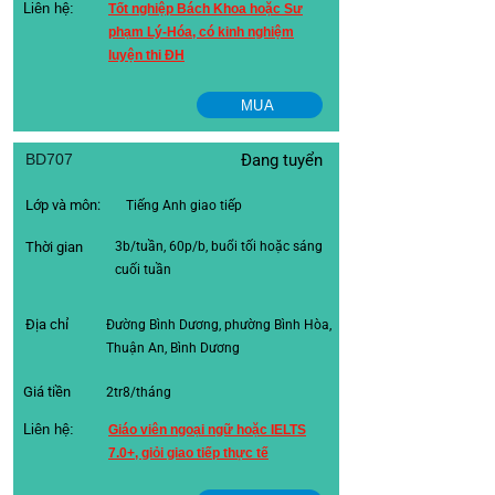
Liên hệ:
Tốt nghiệp Bách Khoa hoặc Sư
phạm Lý-Hóa, có kinh nghiệm
luyện thi ĐH
MUA
BD707
Đang tuyển
Lớp và môn:
Tiếng Anh giao tiếp
Thời gian
3b/tuần, 60p/b, buổi tối hoặc sáng
cuối tuần
Địa chỉ
Đường Bình Dương, phường Bình Hòa,
Thuận An, Bình Dương
Giá tiền
2tr8/tháng
Liên hệ:
Giáo viên ngoại ngữ hoặc IELTS
7.0+, giỏi giao tiếp thực tế