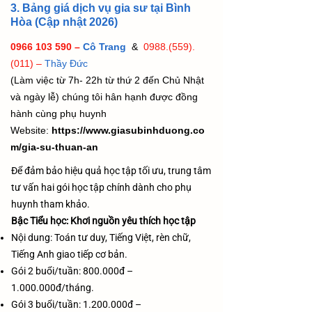
3. Bảng giá dịch vụ gia sư tại Bình
Hòa (Cập nhật 2026)
0966 103 590 –
Cô Trang
&
0988.(559).
(011)
–
Thầy Đức
(Làm việc từ 7h- 22h từ thứ 2 đến Chủ Nhật
và ngày lễ) chúng tôi hân hạnh được đồng
hành cùng phụ huynh
Website:
https://www.giasubinhduong.co
m/gia-su-thuan-an
Để đảm bảo hiệu quả học tập tối ưu, trung tâm
tư vấn hai gói học tập chính dành cho phụ
huynh tham khảo.
Bậc Tiểu học: Khơi nguồn yêu thích học tập
Nội dung: Toán tư duy, Tiếng Việt, rèn chữ,
Tiếng Anh giao tiếp cơ bản.
Gói 2 buổi/tuần: 800.000đ –
1.000.000
đ/tháng
.
Gói 3 buổi/tuần:
1.200.000
đ –