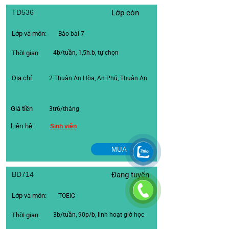
TD536
Lớp còn
Lớp và môn:
Báo bài 7
Thời gian
4b/tuần, 1,5h.b, tự chọn
Địa chỉ
2 Thuận An Hòa, An Phú, Thuận An
Giá tiền
3tr6/tháng
Liên hệ:
Sinh viên
MUA
BD714
Đang tuyển
Lớp và môn:
TOEIC
Thời gian
3b/tuần, 90p/b, linh hoạt giờ học