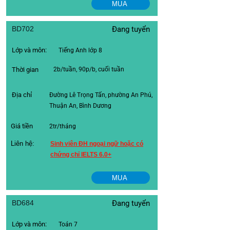
MUA
BD702
Đang tuyển
Lớp và môn:
Tiếng Anh lớp 8
Thời gian
2b/tuần, 90p/b, cuối tuần
Địa chỉ
Đường Lê Trọng Tấn, phường An Phú,
Thuận An, Bình Dương
Giá tiền
2tr/tháng
Liên hệ:
Sinh viên ĐH ngoại ngữ hoặc có
chứng chỉ IELTS 6.0+
MUA
BD684
Đang tuyển
Lớp và môn:
Toán 7