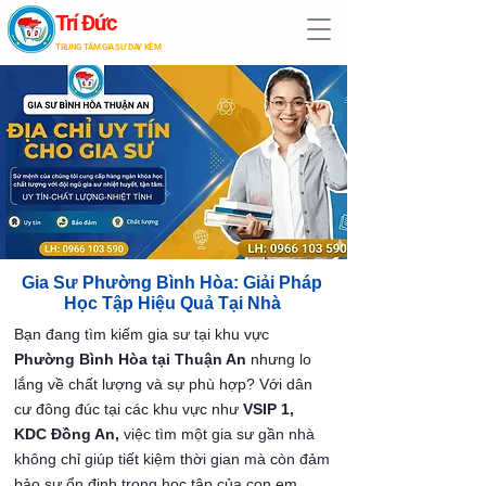
Trí Đức
TRUNG TÂM GIA SƯ DẠY KÈM
Gia Sư Phường Bình Hòa: Giải Pháp
Học Tập Hiệu Quả Tại Nhà
Bạn đang tìm kiếm gia sư tại khu vực
Phường Bình Hòa tại Thuận An
nhưng lo
lắng về chất lượng và sự phù hợp? Với dân
cư đông đúc tại các khu vực như
VSIP 1,
KDC Đồng An,
việc tìm một gia sư gần nhà
không chỉ giúp tiết kiệm thời gian mà còn đảm
bảo sự ổn định trong học tập của con em.