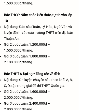
1.500.000
đ/tháng.
Bậc THCS: Nắm chắc kiến thức, tự tin vào lớp
10
Nội dung: Đào sâu Toán, Lý, Hóa, Ngữ Văn và
luyện đề thi vào các trường THPT trên địa bàn
Thuận An.
Gói 2 buổi/tuần:
1.200.000
đ –
1.500.000
đ/tháng.
Gói 3 buổi/tuần:
1.800.000
đ –
2.100.000
đ/tháng.
Bậc THPT & Đại học: Tăng tốc về đích
Nội dung: Ôn luyện chuyên sâu theo khối A, B,
C, D; tập trung giải đề thi THPT Quốc gia.
Gói 2 buổi/tuần:
1.600.000
đ –
2.000.000
đ/tháng.
Gói 3 buổi/tuần:
2.400.000
đ –
2.800.000
đ/tháng