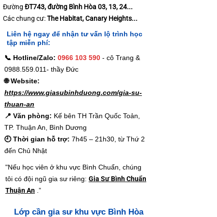
Đường
ĐT743, đường Bình Hòa 03, 13, 24...
Các chung cư:
The Habitat, Canary Heights...
Liên hệ ngay để nhận tư vấn lộ trình học
tập miễn phí:
📞 Hotline/Zalo:
0966 103 590
- cô Trang &
0988.559.011
- thầy Đức
🌐 Website:
https://www.giasubinhduong.com/gia-su-
thuan-an
📍 Văn phòng:
Kế bên TH Trần Quốc Toản,
TP. Thuận An, Bình Dương
🕘 Thời gian hỗ trợ:
7h45 – 21h30, từ Thứ 2
đến Chủ Nhật
"Nếu học viên ở khu vực Bình Chuẩn, chúng
tôi có đội ngũ gia sư riêng:
Gia Sư Bình Chuẩn
Thuận An
.”
Lớp cần gia sư khu vực Bình Hòa