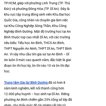
TP.HCM, giáp với phường Linh Trung (TP. Thủ
Đức) và phường Đông Hòa (TP. Dĩ An). Đây là
khu vực tập trung đông sinh viên Khu Đại học
Quốc Gia, công nhân và chuyên gia làm việc
tại Khu Công Nghiệp Sóng Thần, Khu Công
Nghiệp Bình Đường. Mật độ trường học tại An
Bình thuộc top cao nhất Dĩ An, với các trường
tiêu biểu: Tiểu học An Bình, THCS An Bình,
THPT Nguyễn An Ninh, THPT Dĩ An, THPT Bình
An. Vì vậy nhu cầu tìm gia sư tại An Bình – Dĩ
An luôn ở mức cao quanh năm, đặc biệt là giai
đoạn ôn thi học kỳ, ôn thi vào 10 và ôn thi đại
học.
Trung tâm Gia Sư Bình Dương
đã có hơn 8
năm kinh nghiệm, kết nối thành công hơn
12.000 phụ huynh – học sinh tại Dĩ An. Riêng
phường An Bình chiếm gần 25% tổng số lớp đã
ghép, cho thấy mức độ tín nhiệm rất lớn từ