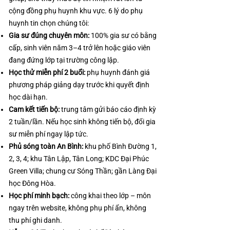
cộng đồng phụ huynh khu vực. 6 lý do phụ
huynh tin chọn chúng tôi:
Gia sư đúng chuyên môn:
100% gia sư có bằng
cấp, sinh viên năm 3–4 trở lên hoặc giáo viên
đang đứng lớp tại trường công lập.
Học thử miễn phí 2 buổi:
phụ huynh đánh giá
phương pháp giảng dạy trước khi quyết định
học dài hạn.
Cam kết tiến bộ:
trung tâm gửi báo cáo định kỳ
2 tuần/lần. Nếu học sinh không tiến bộ, đổi gia
sư miễn phí ngay lập tức.
Phủ sóng toàn An Bình:
khu phố Bình Đường 1,
2, 3, 4; khu Tân Lập, Tân Long; KDC Đại Phúc
Green Villa; chung cư Sóng Thần; gần Làng Đại
học Đông Hòa.
Học phí minh bạch:
công khai theo lớp – môn
ngay trên website, không phụ phí ẩn, không
thu phí ghi danh.