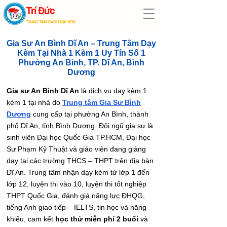
Trí Đức
TRUNG TÂM GIA SƯ DẠY KÈM
Gia Sư An Bình Dĩ An – Trung Tâm Dạy
Kèm Tại Nhà 1 Kèm 1 Uy Tín Số 1
Phường An Bình, TP. Dĩ An, Bình
Dương
Gia sư An Bình Dĩ An
là dịch vụ dạy kèm 1
kèm 1 tại nhà do
Trung tâm Gia Sư Bình
Dương
cung cấp tại phường An Bình, thành
phố Dĩ An, tỉnh Bình Dương. Đội ngũ gia sư là
sinh viên Đại học Quốc Gia TP.HCM, Đại học
Sư Phạm Kỹ Thuật và giáo viên đang giảng
dạy tại các trường THCS – THPT trên địa bàn
Dĩ An. Trung tâm nhận dạy kèm từ lớp 1 đến
lớp 12, luyện thi vào 10, luyện thi tốt nghiệp
THPT Quốc Gia, đánh giá năng lực ĐHQG,
tiếng Anh giao tiếp – IELTS, tin học và năng
khiếu, cam kết
học thử miễn phí 2 buổi
và