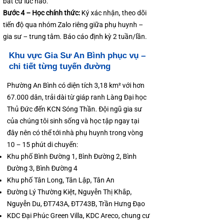
bất cứ lúc nào.
Bước 4 – Học chính thức:
Ký xác nhận, theo dõi
tiến độ qua nhóm Zalo riêng giữa phụ huynh –
gia sư – trung tâm. Báo cáo định kỳ 2 tuần/lần.
Khu vực Gia Sư An Bình phục vụ –
chi tiết từng tuyến đường
Phường An Bình có diện tích 3,18 km² với hơn
67.000 dân, trải dài từ giáp ranh Làng Đại học
Thủ Đức đến KCN Sóng Thần. Đội ngũ gia sư
của chúng tôi sinh sống và học tập ngay tại
đây nên có thể tới nhà phụ huynh trong vòng
10 – 15 phút di chuyển:
Khu phố Bình Đường 1, Bình Đường 2, Bình
Đường 3, Bình Đường 4
Khu phố Tân Long, Tân Lập, Tân An
Đường Lý Thường Kiệt, Nguyễn Thị Khắp,
Nguyễn Du, ĐT743A, ĐT743B, Trần Hưng Đạo
KDC Đại Phúc Green Villa, KDC Areco, chung cư