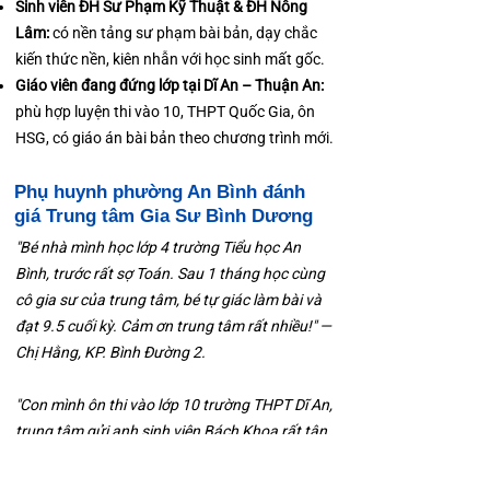
Sinh viên ĐH Sư Phạm Kỹ Thuật & ĐH Nông
Lâm:
có nền tảng sư phạm bài bản, dạy chắc
kiến thức nền, kiên nhẫn với học sinh mất gốc.
Giáo viên đang đứng lớp tại Dĩ An – Thuận An:
phù hợp luyện thi vào 10, THPT Quốc Gia, ôn
HSG, có giáo án bài bản theo chương trình mới.
Phụ huynh phường An Bình đánh
giá Trung tâm Gia Sư Bình Dương
"Bé nhà mình học lớp 4 trường Tiểu học An
Bình, trước rất sợ Toán. Sau 1 tháng học cùng
cô gia sư của trung tâm, bé tự giác làm bài và
đạt 9.5 cuối kỳ. Cảm ơn trung tâm rất nhiều!" —
Chị Hằng, KP. Bình Đường 2.
"Con mình ôn thi vào lớp 10 trường THPT Dĩ An,
trung tâm gửi anh sinh viên Bách Khoa rất tận
tâm. Con đậu nguyện vọng 1 với 41.5 điểm,
vượt xa kỳ vọng của gia đình." — Anh Tuấn, KDC