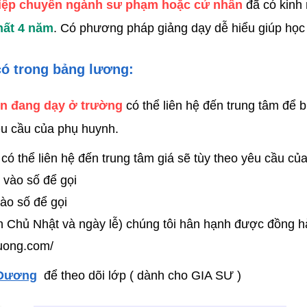
ghiệp chuyên ngành sư phạm hoặc cử nhân
đã có kinh 
hất 4 năm
. Có phương pháp giảng dạy dễ hiểu giúp học s
có trong bảng lương:
ên đang dạy ở trường
có thể liên hệ đến trung tâm để b
êu cầu của phụ huynh.
 có thể liên hệ đến trung tâm giá sẽ tùy theo yêu cầu c
vào số để gọi
ào số để gọi
ến Chủ Nhật và ngày lễ) chúng tôi hân hạnh được đồng 
duong.com/
 Dương
để theo dõi lớp ( dành cho GIA SƯ )