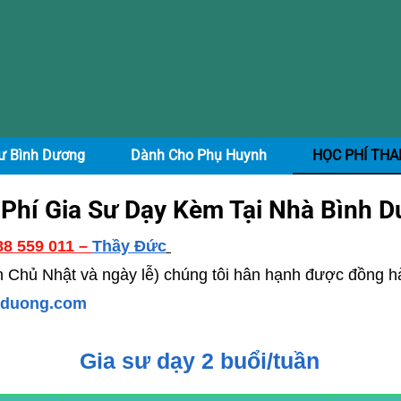
ư Bình Dương
Dành Cho Phụ Huynh
HỌC PHÍ TH
Phí Gia Sư Dạy Kèm Tại Nhà Bình 
88 559 011 –
Thầy Đức
ến Chủ Nhật và ngày lễ) chúng tôi hân hạnh được đồng 
nhduong.com
Gia sư dạy 2 buổi/tuần