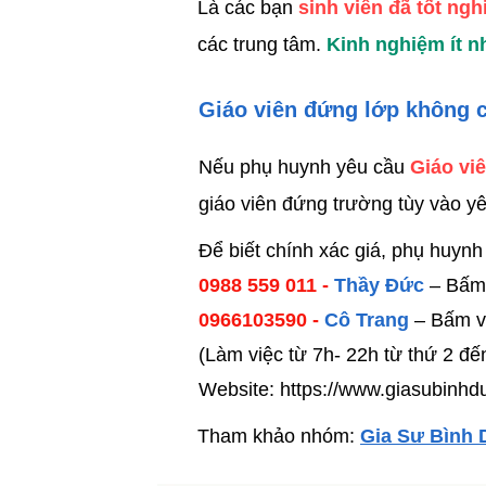
Là các bạn
sinh viên đã tốt n
các trung tâm.
Kinh nghiệm ít n
Giáo viên đứng lớp không 
Nếu phụ huynh yêu cầu
Giáo vi
giáo viên đứng trường tùy vào y
​Để biết chính xác giá, phụ huynh
0988 559 011 -
Thầy Đức
– Bấm 
0966103590 -
Cô Trang
– Bấm v
(Làm việc từ 7h- 22h từ thứ 2 đ
Website: https://www.giasubinh
​Tham khảo nhóm:
Gia Sư Bình