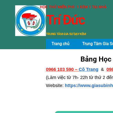
​HỌC THỬ MIỄN PHÍ- 1 KÈM 1 TẠI NHÀ
Trí Đức
TRUNG TÂM GIA SƯ DẠY KÈM
Trang chủ
Trung Tâm Gia S
Bảng Học 
0966 103 590 –
Cô Trang
&
09
(Làm việc từ 7h- 22h từ thứ 2 đ
Website:
https://www.giasubi