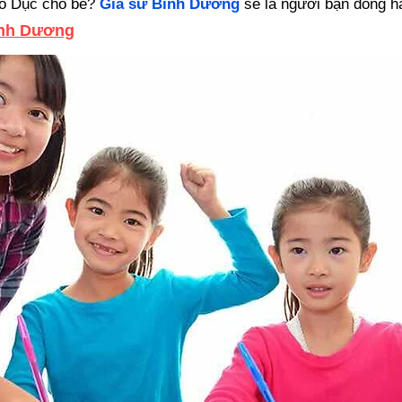
áo Dục cho bé?
Gia sư Bình Dương
sẽ là người bạn đồng hà
ình Dương