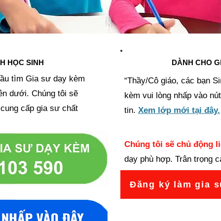
H HỌC SINH
DÀNH CHO GI
ầu tìm Gia sư dạy kèm
“Thầy/Cô giáo, các bạn S
ên dưới. Chúng tôi sẽ
kèm vui lòng nhấp vào nút
à cung cấp gia sư chất
tin.
Xem lớp mới tại đây.
Chúng tôi sẽ chủ động l
dạy phù hợp. Trân trọng 
Đăng ký làm gia 