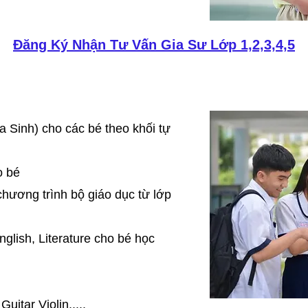
Đăng Ký Nhận Tư Vấn Gia Sư Lớp 1,2,3,4,5
)
a Sinh) cho các bé theo khối tự
o bé
hương trình bộ giáo dục từ lớp
glish, Literature cho bé học
uitar Violin,....