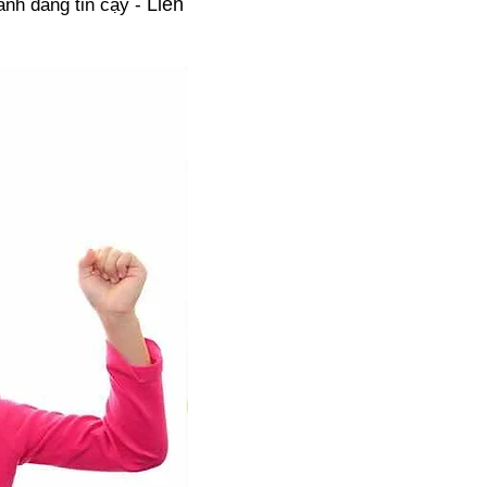
Liên
nh đáng tin cậy -