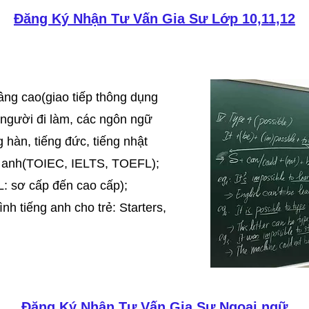
Đăng Ký Nhận Tư Vấn Gia Sư Lớp 10,11,12
âng cao(giao tiếp thông dụng
 người đi làm, các ngôn ngữ
g hàn, tiếng đức, tiếng nhật
g anh(TOIEC, IELTS, TOEFL);
: sơ cấp đến cao cấp);
ình tiếng anh cho trẻ: Starters,
Đăng Ký Nhận Tư Vấn Gia Sư Ngoại ngữ