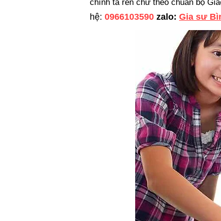
chính tả rèn chữ theo chuẩn bộ Gi
hệ:
0966103590
zalo:
Gia sư B