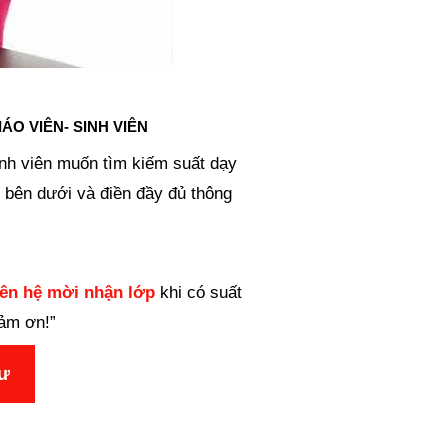
ÁO VIÊN- SINH VIÊN
inh viên muốn tìm kiếm suất dạy
 bên dưới và điền đầy đủ thông
iên hệ mời nhận lớp
khi có suất
cảm ơn!”
sư