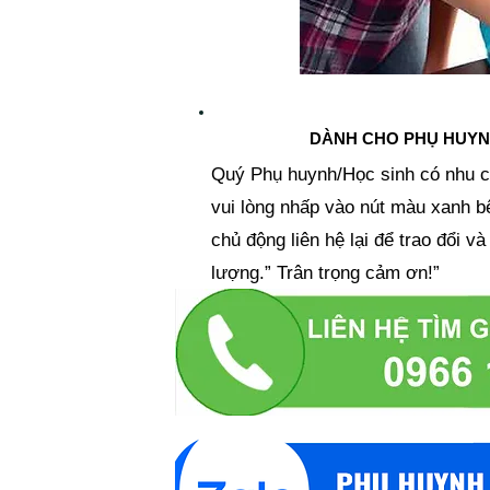
DÀNH CHO PHỤ HUYN
Quý Phụ huynh/Học sinh có nhu c
vui lòng nhấp vào nút màu xanh b
chủ động liên hệ lại để trao đổi v
lượng.” Trân trọng cảm ơn!”