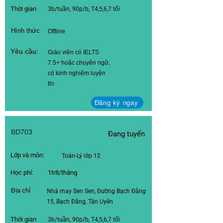
Thời gian
3b/tuần, 90p/b, T4,5,6,7 tối
Hình thức
Offline
Yêu cầu:
Giáo viên có IELTS
7.5+ hoặc chuyên ngữ,
có kinh nghiệm luyện
thi
Đăng ký ngay
BD703
Đang tuyển
Lớp và môn:
Toán-Lý lớp 12
Học phí:
1tr8/tháng
Địa chỉ
Nhà may Sen Sen, Đường Bạch Đằng
15, Bạch Đằng, Tân Uyên
Thời gian
3b/tuần, 90p/b, T4,5,6,7 tối