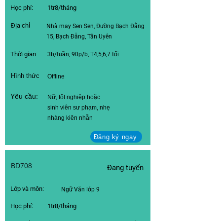
Học phí:
1tr8/tháng
Địa chỉ
Nhà may Sen Sen, Đường Bạch Đằng
15, Bạch Đằng, Tân Uyên
Thời gian
3b/tuần, 90p/b, T4,5,6,7 tối
Hình thức
Offline
Yêu cầu:
Nữ, tốt nghiệp hoặc
sinh viên sư phạm, nhẹ
nhàng kiên nhẫn
Đăng ký ngay
BD708
Đang tuyển
Lớp và môn:
Ngữ Văn lớp 9
Học phí:
1tr8/tháng