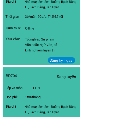
Địa chỉ
Nhà may Sen Sen, Đường Bạch Đằng
15, Bạch Đằng, Tân Uyên
Thời gian
3b/tuần, 90p/b, T4,5,6,7 tối
Hình thức
Offline
Yêu cầu:
Tốt nghiệp Sư phạm
Văn hoặc Ngữ Văn, có
kinh nghiệm luyện thi
Đăng ký ngay
BD704
Đang tuyển
Lớp và môn:
IELTS
Học phí:
1tr8/tháng
Địa chỉ
Nhà may Sen Sen, Đường Bạch Đằng
15, Bạch Đằng, Tân Uyên