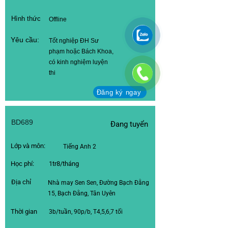
Hình thức
Offline
Yêu cầu:
Tốt nghiệp ĐH Sư
phạm hoặc Bách Khoa,
có kinh nghiệm luyện
thi
Đăng ký ngay
BD689
Đang tuyển
Lớp và môn:
Tiếng Anh 2
Học phí:
1tr8/tháng
Địa chỉ
Nhà may Sen Sen, Đường Bạch Đằng
15, Bạch Đằng, Tân Uyên
Thời gian
3b/tuần, 90p/b, T4,5,6,7 tối